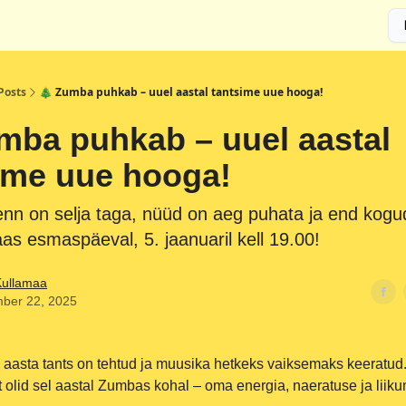
Posts
🎄 Zumba puhkab – uuel aastal tantsime uue hooga!
mba puhkab – uuel aastal
ime uue hooga!
enn on selja taga, nüüd on aeg puhata ja end kogu
as esmaspäeval, 5. jaanuaril kell 19.00!
Kullamaa
ber 22, 2025
 aasta tants on tehtud ja muusika hetkeks vaiksemaks keeratud
et olid sel aastal Zumbas kohal – oma energia, naeratuse ja lii