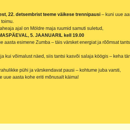
est, 22. detsembrist teeme väikese trennipausi
– kuni uue aa
 toimu.
vaheaja ajal on Möldre maja ruumid samuti suletud,
MASPÄEVAL, 5. JAANUARIL kell 19.00
e aasta esimene Zumba – täis värsket energiat ja rõõmsat tantsu
ja kui võimalust näed, siis tantsi kasvõi salaja köögis – keha tä
rahulikke pühi ja värskendavat pausi – kohtume juba varsti,
ime uue aasta kohe eriti mõnusalt käima!