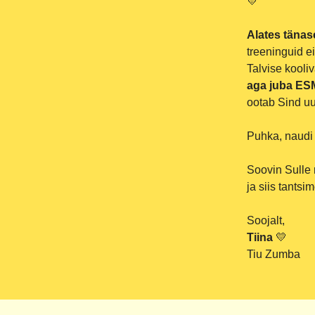
💛
Alates tänas
treeninguid ei
Talvise kooli
aga juba ES
ootab Sind uu
Puhka, naudi 
Soovin Sulle 
ja siis tants
Soojalt,
Tiina
💛
Tiu Zumba