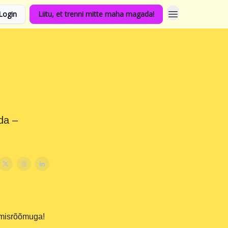
Login
Liitu, et trenni mitte maha magada!
da –
.
kumisrõõmuga!