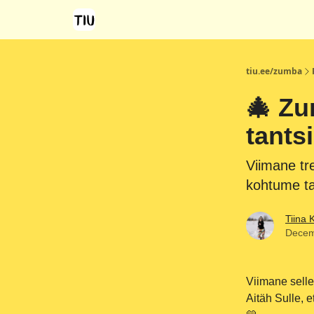
tiu.ee/zumba
🎄 Zu
tants
Viimane tr
kohtume ta
Tiina 
Decem
Viimane selle
Aitäh Sulle, 