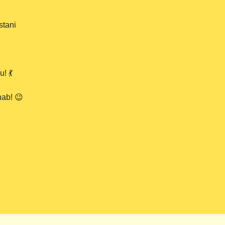
stani
! 💃
nab! 😉