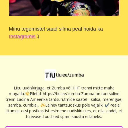
Minu tegemistel saad silma peal hoida ka
Instagramis
⤵
tiu.ee/zumba
Liitu uudiskirjaga, et Zumba või HIIT trenni mitte maha
magada.🔆Piletid: https://tiu.ee/zumba Zumba on tantsuline
trenn Ladina-Ameerika tantsurütmide saatel - salsa, merengue,
samba, cumbia... 🔆Eelnev tantsuoskus pole vajalik! ✔Peale
liitumist otsi postkastist esimene uudiskiri üles, et olla kindel, et
tulevased uudised spam kausta ei läheks.