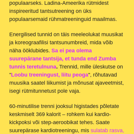
populaarseks. Ladina-Ameerika rütmidest
inspireeritud tantsutreening on üks
populaarsemaid rühmatreeninguid maailmas.
Energilised tunnid on täis meeleolukat muusikat
ja koreograafilisi tantsunumbreid, mida võib
näha ööklubides.
Sa ei pea olema
suurepärane tantsija, et tunda end Zumba
tunnis teretulnuna
.
Trennid, mille üleskutse on
"
Loobu treeningust, liitu peoga
", rõhutavad
muusika saatel liikumist ja mõnusat ajaveetmist,
isegi rütmitunnetust pole vaja.
60-minutilise trenni jooksul higistades põletate
keskmiselt 369 kalorit – rohkem kui kardio-
kickpoksi või step-aeroobikat tehes. Saate
suurepärase kardiotreeningu, mis
sulatab rasva,