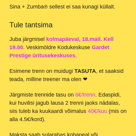
Sina + Zumba® sellest ei saa kunagi küllalt.
Tule tantsima
Juba järgmisel
kolmapäeval, 18.mail. Kell
19.00
. Veskimöldre Kodukeskuse
Gardet
Prestige üritusekeskuses
.
Esimene trenn on muidugi
TASUTA
, et saaksid
teada, milline treener ma olen ❤
Järgmiste trennide tasu on
6€/trenn
. Edaspidi,
kui huvilisi jagub lausa 2 trenni jaoks nädalas,
siis tuleb ka kuukaardi võimalus
40€/kuu
(mis on
alla 4.5€/kord)
.
Maksta saab sularahas kohapeal või