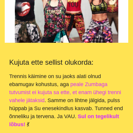
Kujuta ette sellist olukorda:
Trennis käimine on su jaoks alati olnud
ebamugav kohustus, aga
peale Zumbaga
tutvumist ei kujuta sa ette, et enam ühegi trenni
vahele jätaksid
. Samme on lihtne jälgida, pulss
hüppab ja Su enesekindlus kasvab. Tunned end
õnneliku ja tervena. Ja VAU.
Sul on tegelikult
lõbus!
💃