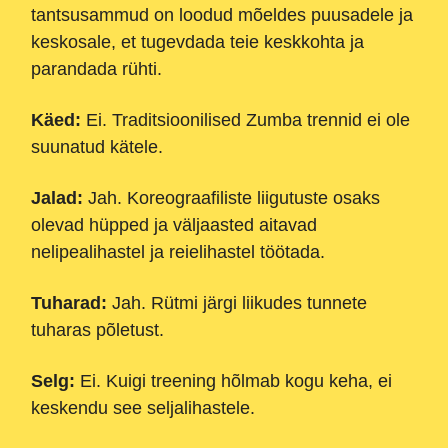
tantsusammud on loodud mõeldes puusadele ja
keskosale, et tugevdada teie keskkohta ja
parandada rühti.
Käed:
Ei. Traditsioonilised Zumba trennid ei ole
suunatud kätele.
Jalad:
Jah. Koreograafiliste liigutuste osaks
olevad hüpped ja väljaasted aitavad
nelipealihastel ja reielihastel töötada.
Tuharad:
Jah. Rütmi järgi liikudes tunnete
tuharas põletust.
Selg:
Ei. Kuigi treening hõlmab kogu keha, ei
keskendu see seljalihastele.