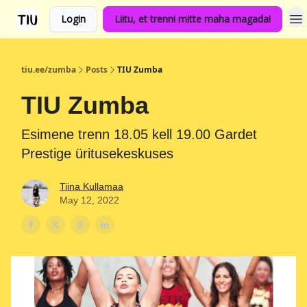
Login
Liitu, et trenni mitte maha magada!
tiu.ee/zumba
Posts
TIU Zumba
TIU Zumba
Esimene trenn 18.05 kell 19.00 Gardet
Prestige üritusekeskuses
Tiina Kullamaa
May 12, 2022