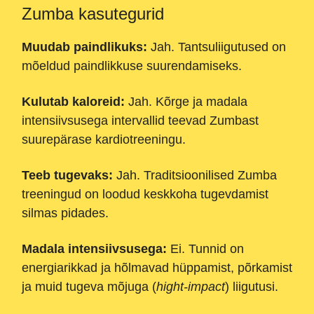
Zumba kasutegurid
Muudab paindlikuks:
Jah. Tantsuliigutused on
mõeldud paindlikkuse suurendamiseks.
Kulutab kaloreid:
Jah. Kõrge ja madala
intensiivsusega intervallid teevad Zumbast
suurepärase kardiotreeningu.
Teeb tugevaks:
Jah. Traditsioonilised Zumba
treeningud on loodud keskkoha tugevdamist
silmas pidades.
Madala intensiivsusega:
Ei. Tunnid on
energiarikkad ja hõlmavad hüppamist, põrkamist
ja muid tugeva mõjuga (
hight-impact
) liigutusi.