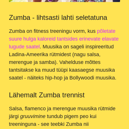
Zumba - lihtsasti lahti seletatuna
Zumba on fitness treeningu vorm, kus
põletate
suure hulga kaloreid tantsides erinevate elavate
lugude saatel
. Muusika on sageli inspireeritud
Ladina-Ameerika rütmidest (nagu salsa,
merengue ja samba). Vahelduse mõttes
tantsitakse ka muud tüüpi kaasaegse muusika
saatel - näiteks hip-hop ja Bollywoodi muusika.
Lähemalt Zumba trennist
Salsa, flamenco ja merengue muusika rütmide
järgi
gruuvimine
tundub pigem peo kui
treeninguna - see teebki Zumba nii