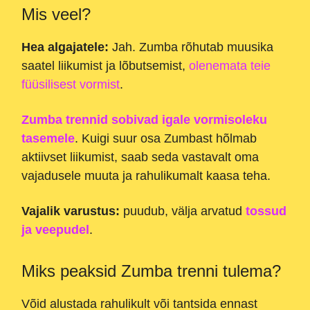
Mis veel?
Hea algajatele:
Jah. Zumba rõhutab muusika
saatel liikumist ja lõbutsemist,
olenemata teie
füüsilisest vormist
.
Zumba trennid sobivad igale vormisoleku
tasemele
. Kuigi suur osa Zumbast hõlmab
aktiivset liikumist, saab seda vastavalt oma
vajadusele muuta ja rahulikumalt kaasa teha.
Vajalik varustus:
puudub, välja arvatud
tossud
ja veepudel
.
Miks peaksid Zumba trenni tulema?
Võid alustada rahulikult või tantsida ennast