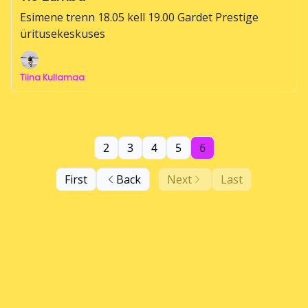
Esimene trenn 18.05 kell 19.00 Gardet Prestige
üritusekeskuses
Tiina Kullamaa
2
3
4
5
6
First
Back
Next
Last