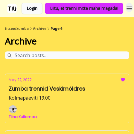
Login
Liitu, et trenni mitte maha magada!
tiu.ee/zumba
Archive
Page 6
Archive
May 22, 2022
Zumba trennid Veskimöldres
Kolmapäeviti 19.00
Tiina Kullamaa